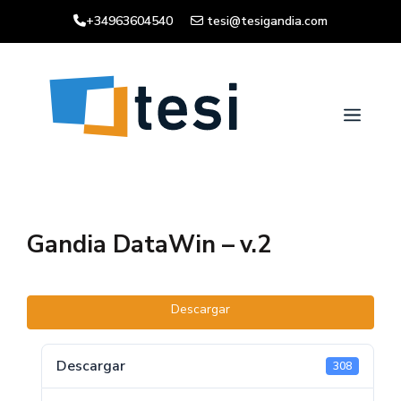
Saltar
+34963604540
tesi@tesigandia.com
al
contenido
Men
Gandia DataWin – v.2
Descargar
Descargar
308