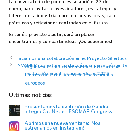
La convocatoria de ponentes se abrió el 27 de
enero, para invitar a investigadores, estrategas y
líderes de la industria a presentar sus ideas, casos
prácticos y reflexiones centradas en el futuro.
Si tenéis previsto asistir, será un placer
encontrarnos y compartir ideas. ¡Os esperamos!
Iniciamos una colaboración en el Proyecto Sherlock,
INVAMER nos valora con la máxima distinción en la
organizado por la Universidad CEU Cardenal
evaluación anual de proveedores 2025
Herrera de Elche junto con cinco campus
europeos
Últimas notícias
Presentamos la evolución de Gandia
Integra CatiNet en ESOMAR Congress
Abrimos una nueva ventana: ¡Nos
estrenamos en Instagram!