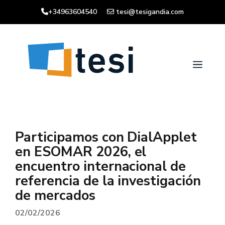
Saltar
+34963604540
tesi@tesigandia.com
al
contenido
Men
Participamos con DialApplet
en ESOMAR 2026, el
encuentro internacional de
referencia de la investigación
de mercados
02/02/2026