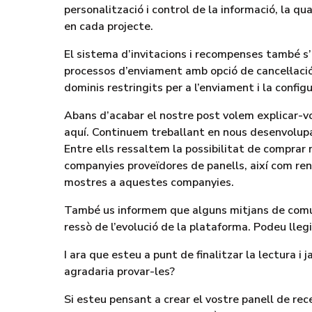
personalització i control de la informació, la qu
en cada projecte.
El sistema d’invitacions i recompenses també s’
processos d’enviament amb opció de cancel·lació,
dominis restringits per a l’enviament i la config
Abans d’acabar el nostre post volem explicar-vo
aquí. Continuem treballant en nous desenvolu
Entre ells ressaltem la possibilitat de comprar
companyies proveïdores de panells, així com ren
mostres a aquestes companyies.
També us informem que alguns mitjans de comu
ressò de l’evolució de la plataforma. Podeu llegir
I ara que esteu a punt de finalitzar la lectura i
agradaria provar-les?
Si esteu pensant a crear el vostre panell de rece