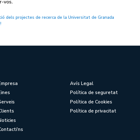
r-vos.
ació dels projectes de recerca de la Universitat de Granada
!
Empresa
Avís Legal
Eines
Política de seguretat
Serveis
Política de Cookies
Clients
Política de privacitat
Noticies
Contacti’ns