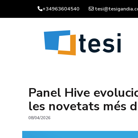
Vés
+34963604540
tesi@tesigandia.
al
contingut
Panel Hive evoluc
les novetats més d
08/04/2026