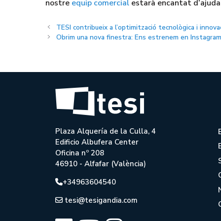
nostre
equip comercial
estarà encantat d’ajuda
TESI contribueix a l’optimització tecnològica i innov
Obrim una nova finestra: Ens estrenem en Instagram
Plaza Alquería de la Culla, 4
Edificio Albufera Center
Oficina nº 208
46910 - Alfafar (València)
+34963604540
tesi@tesigandia.com