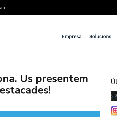
com
Empresa
Solucions
iona. Us presentem
Úl
estacades!