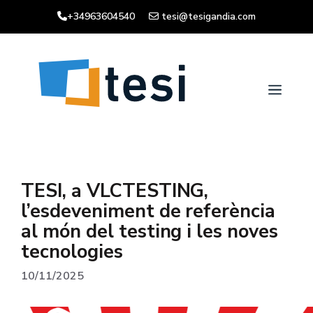
Vés
+34963604540
tesi@tesigandia.com
al
contingut
Men
TESI, a VLCTESTING,
l’esdeveniment de referència
al món del testing i les noves
tecnologies
10/11/2025