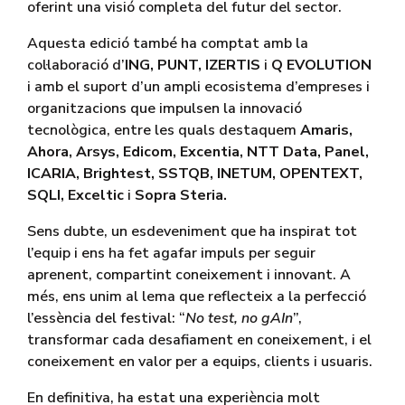
oferint una visió completa del futur del sector.
Aquesta edició també ha comptat amb la
col·laboració d’
ING, PUNT, IZERTIS
i
Q EVOLUTION
i amb el suport d’un ampli ecosistema d’empreses i
organitzacions que impulsen la innovació
tecnològica, entre les quals destaquem
Amaris,
Ahora, Arsys, Edicom, Excentia, NTT Data, Panel,
ICARIA, Brightest, SSTQB, INETUM, OPENTEXT,
SQLI, Exceltic
i
Sopra Steria.
Sens dubte, un esdeveniment que ha inspirat tot
l’equip i ens ha fet agafar impuls per seguir
aprenent, compartint coneixement i innovant. A
més, ens unim al lema que reflecteix a la perfecció
l’essència del festival: “
No test, no
gAIn
”,
transformar cada desafiament en coneixement, i el
coneixement en valor per a equips, clients i usuaris.
En definitiva, ha estat una experiència molt