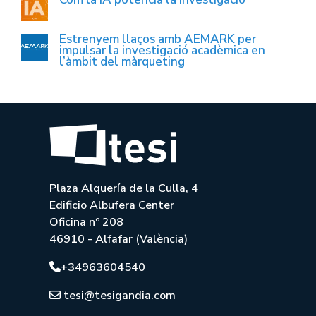
Estrenyem llaços amb AEMARK per
impulsar la investigació acadèmica en
l’àmbit del màrqueting
Plaza Alquería de la Culla, 4
Edificio Albufera Center
Oficina nº 208
46910 - Alfafar (València)
+34963604540
tesi@tesigandia.com