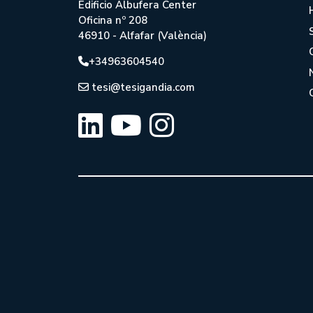
Edificio Albufera Center
Oficina nº 208
46910 - Alfafar (València)
+34963604540
tesi@tesigandia.com