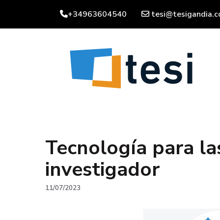
Saltar
+34963604540
tesi@tesigandia.
al
contenido
Tecnología para la
investigador
11/07/2023